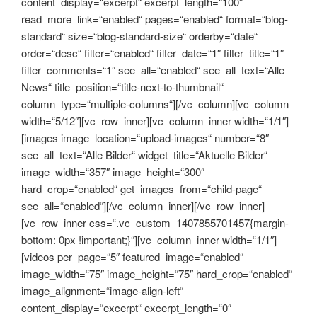
content_display=“excerpt“ excerpt_length=“100″
read_more_link=“enabled“ pages=“enabled“ format=“blog-
standard“ size=“blog-standard-size“ orderby=“date“
order=“desc“ filter=“enabled“ filter_date=“1″ filter_title=“1″
filter_comments=“1″ see_all=“enabled“ see_all_text=“Alle
News“ title_position=“title-next-to-thumbnail“
column_type=“multiple-columns“][/vc_column][vc_column
width=“5/12″][vc_row_inner][vc_column_inner width=“1/1″]
[images image_location=“upload-images“ number=“8″
see_all_text=“Alle Bilder“ widget_title=“Aktuelle Bilder“
image_width=“357″ image_height=“300″
hard_crop=“enabled“ get_images_from=“child-page“
see_all=“enabled“][/vc_column_inner][/vc_row_inner]
[vc_row_inner css=“.vc_custom_1407855701457{margin-
bottom: 0px !important;}“][vc_column_inner width=“1/1″]
[videos per_page=“5″ featured_image=“enabled“
image_width=“75″ image_height=“75″ hard_crop=“enabled“
image_alignment=“image-align-left“
content_display=“excerpt“ excerpt_length=“0″