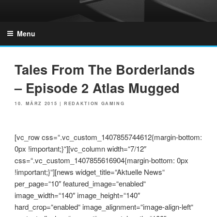
Skip
to
GZONES.DE
content
Menu
Tales From The Borderlands
– Episode 2 Atlas Mugged
POSTED
10. MÄRZ 2015
|
REDAKTION GAMING
ON
[vc_row css=“.vc_custom_1407855744612{margin-bottom:
0px !important;}“][vc_column width=“7/12″
css=“.vc_custom_1407855616904{margin-bottom: 0px
!important;}“][news widget_title=“Aktuelle News“
per_page=“10″ featured_image=“enabled“
image_width=“140″ image_height=“140″
hard_crop=“enabled“ image_alignment=“image-align-left“