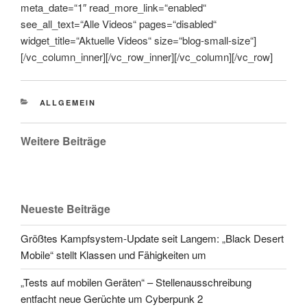
meta_date=“1″ read_more_link=“enabled“
see_all_text=“Alle Videos“ pages=“disabled“
widget_title=“Aktuelle Videos“ size=“blog-small-size“]
[/vc_column_inner][/vc_row_inner][/vc_column][/vc_row]
CATEGORIES
ALLGEMEIN
Weitere Beiträge
Neueste Beiträge
Größtes Kampfsystem-Update seit Langem: „Black Desert
Mobile“ stellt Klassen und Fähigkeiten um
„Tests auf mobilen Geräten“ – Stellenausschreibung
entfacht neue Gerüchte um Cyberpunk 2