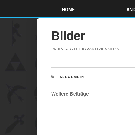
Skip
HOME
AND
to
content
Bilder
POSTED
10. MÄRZ 2015
|
REDAKTION GAMING
ON
CATEGORIES
ALLGEMEIN
Weitere Beiträge