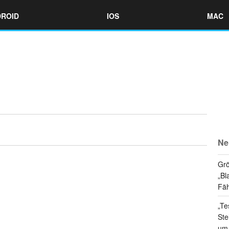
ROID
IOS
MAC
Ne
Grö
„Bl
Fäh
„Te
Ste
um