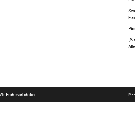
Swo
kom
Pin
„Se
Alt
Alle Rechte vorbehalten
IMP