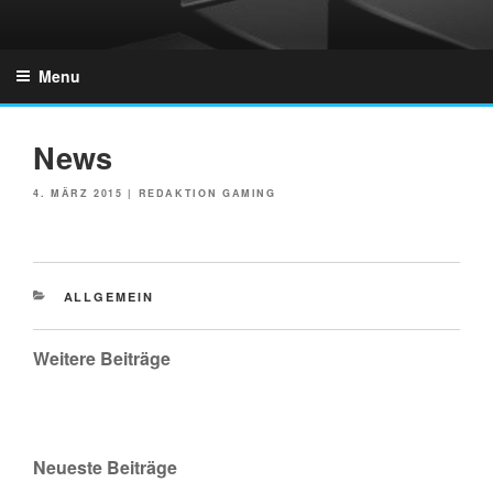
Skip
to
GZONES.DE
content
Menu
News
POSTED
4. MÄRZ 2015
|
REDAKTION GAMING
ON
CATEGORIES
ALLGEMEIN
Weitere Beiträge
Neueste Beiträge