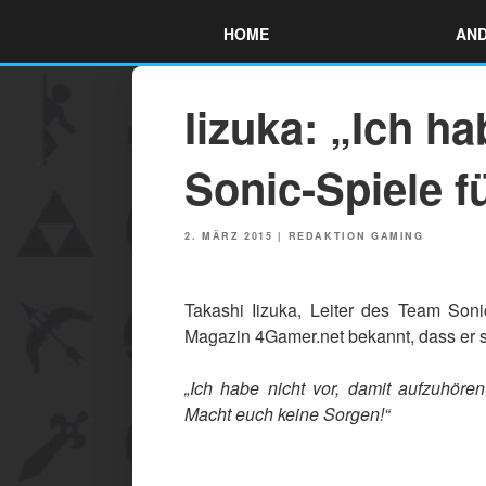
Skip
HOME
AND
to
content
Iizuka: „Ich h
Sonic-Spiele f
POSTED
2. MÄRZ 2015
|
REDAKTION GAMING
ON
Takashi Iizuka, Leiter des Team Son
Magazin 4Gamer.net bekannt, dass er s
„Ich habe nicht vor, damit aufzuhöre
Macht euch keine Sorgen!“