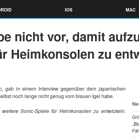
ROID
IOS
MAC
abe nicht vor, damit auf
ür Heimkonsolen zu ent
ic, gab in einem Interview gegenüber dem japanischen
elbst noch lange nicht genug vom blauen Igel habe.
Ne
n weitere Sonic-Spiele für Heimkonsolen zu entwickeln.
Grö
„Bl
Fäh