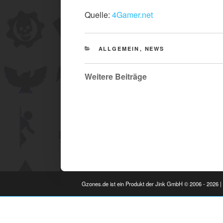
Quelle:
4Gamer.net
CATEGORIES
ALLGEMEIN
,
NEWS
Weitere Beiträge
Gzones.de ist ein Produkt der Jink GmbH © 2006 - 2026 | 