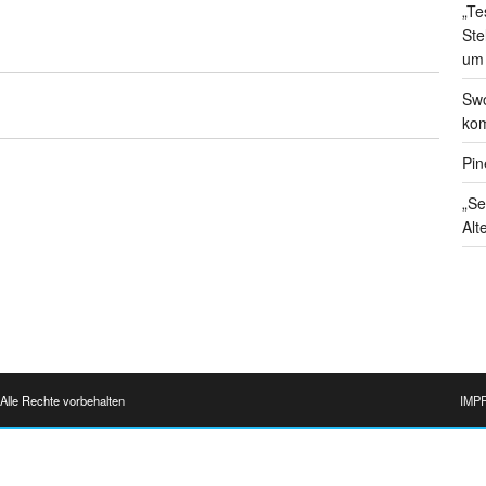
„Te
Ste
um
Swo
kom
Pin
„Se
Alt
Alle Rechte vorbehalten
IMP