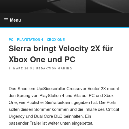
Skip
to
GZONES.DE
content
Menu
PC
PLAYSTATION 4
XBOX ONE
Sierra bringt Velocity 2X für
Xbox One und PC
POSTED
1. MÄRZ 2015
|
REDAKTION GAMING
ON
Das Shoot’em Up/Sidescroller-Crossover Vector 2X macht
den Sprung von PlayStation 4 und Vita auf PC und Xbox
One, wie Publisher Sierra bekannt gegeben hat. Die Ports
sollen diesen Sommer kommen und die Inhalte des Critical
Urgency und Dual Core DLC beinhalten. Ein
passender Trailer ist weiter unten eingebettet.