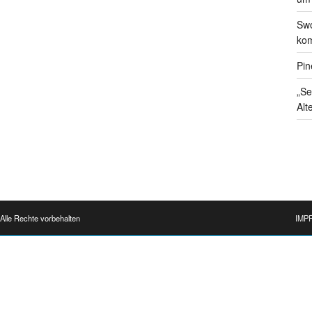
Swo
kom
Pin
„Se
Alt
Alle Rechte vorbehalten
IMP