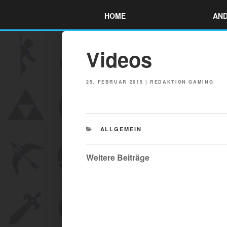
Skip
HOME
AND
to
content
Videos
POSTED
25. FEBRUAR 2015
|
REDAKTION GAMING
ON
CATEGORIES
ALLGEMEIN
Weitere Beiträge