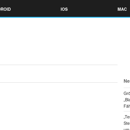
ROID
IOS
MAC
Ne
Grö
„Bl
Fäh
„Te
Ste
um