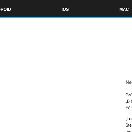
ROID
IOS
MAC
Ne
Grö
„Bl
Fäh
„Te
Ste
um