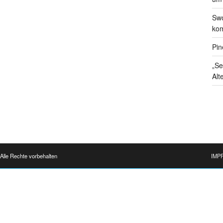
Swo
kom
Pin
„Se
Alt
Alle Rechte vorbehalten
IMP