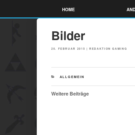
Skip
HOME
AND
to
content
Bilder
POSTED
20. FEBRUAR 2015
|
REDAKTION GAMING
ON
CATEGORIES
ALLGEMEIN
Weitere Beiträge