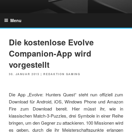
Skip
to
GZONES.DE
content
Menu
Die kostenlose Evolve
Companion-App wird
vorgestellt
POSTED
30. JANUAR 2015
|
REDAKTION GAMING
ON
Die App „Evolve: Hunters Quest“ steht nun offiziell zum
Download für Android, iOS, Windows Phone und Amazon
Fire zum Download bereit. Hier müsst ihr, wie in
klassischen Match-3-Puzzles, drei Symbole in einer Reihe
bringen, um den Gegner zu attackieren. 100 Missionen wird
es geben, durch die ihr Meisterschaftspunkte erlangen