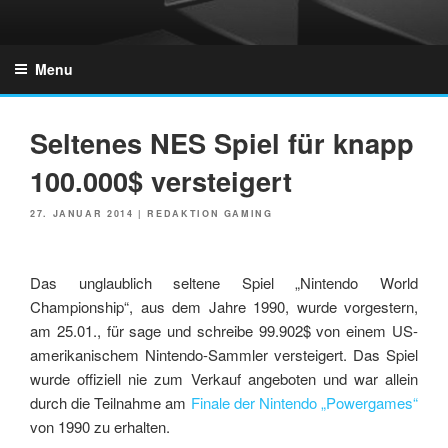
Skip
to
GZONES.DE
content
Menu
Seltenes NES Spiel für knapp
100.000$ versteigert
POSTED
27. JANUAR 2014
|
REDAKTION GAMING
ON
Das unglaublich seltene Spiel „Nintendo World
Championship“, aus dem Jahre 1990, wurde vorgestern,
am 25.01., für sage und schreibe 99.902$ von einem US-
amerikanischem Nintendo-Sammler versteigert. Das Spiel
wurde offiziell nie zum Verkauf angeboten und war allein
durch die Teilnahme am
Finale der Nintendo „Powergames“
von 1990 zu erhalten.