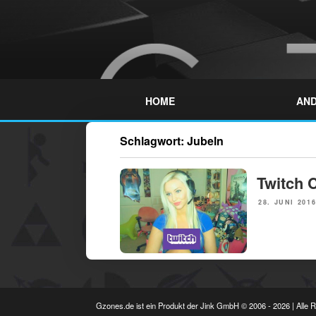
Skip
to
content
GZONES.DE
HOME
AND
Schlagwort:
Jubeln
NEWS
Twitch 
POSTED
28. JUNI 201
ON
Gzones.de ist ein Produkt der Jink GmbH © 2006 - 2026 | Alle 