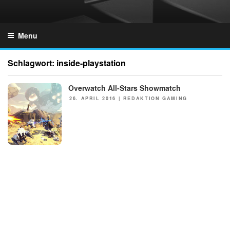
Skip
to
GZONES.DE
content
Menu
Schlagwort:
inside-playstation
Overwatch All-Stars Showmatch
NEWS
POSTED
26. APRIL 2016
|
REDAKTION GAMING
ON