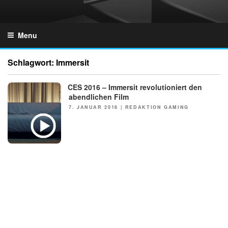
Skip
to
GZONES.DE
content
Menu
Schlagwort:
Immersit
CES 2016 – Immersit revolutioniert den
NEWS
abendlichen Film
POSTED
7. JANUAR 2016
|
REDAKTION GAMING
ON