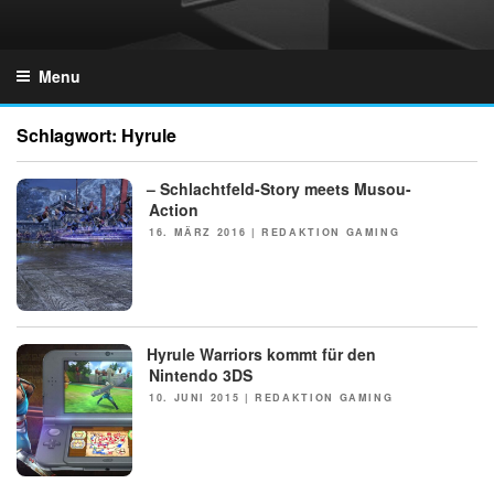
Skip
to
GZONES.DE
content
Menu
Schlagwort:
Hyrule
– Schlachtfeld-Story meets Musou-
Action
POSTED
16. MÄRZ 2016
|
REDAKTION GAMING
ON
Hyrule Warriors kommt für den
NEWS
Nintendo 3DS
POSTED
10. JUNI 2015
|
REDAKTION GAMING
ON