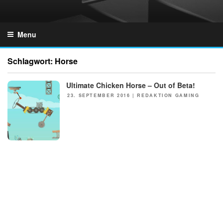
Skip
to
GZONES.DE
content
Menu
Schlagwort:
Horse
Ultimate Chicken Horse – Out of Beta!
NEWS
POSTED
23. SEPTEMBER 2016
|
REDAKTION GAMING
ON