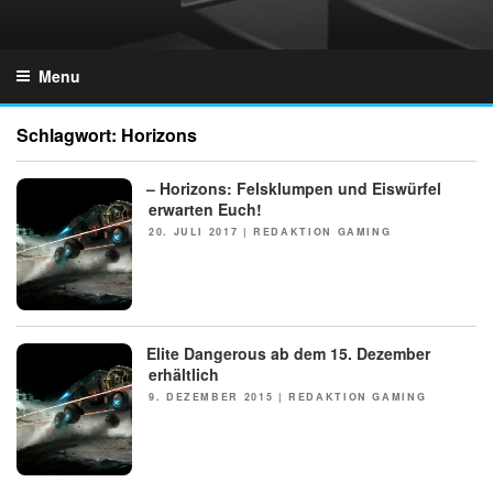
Skip
to
GZONES.DE
content
Menu
Schlagwort:
Horizons
– Horizons: Felsklumpen und Eiswürfel
erwarten Euch!
POSTED
20. JULI 2017
|
REDAKTION GAMING
ON
Elite Dangerous ab dem 15. Dezember
NEWS
erhältlich
POSTED
9. DEZEMBER 2015
|
REDAKTION GAMING
ON