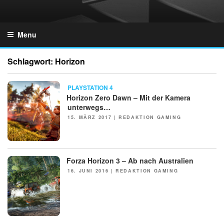
Skip
to
GZONES.DE
content
Menu
Schlagwort:
Horizon
NEWS
PLAYSTATION 4
Horizon Zero Dawn – Mit der Kamera
unterwegs…
POSTED
15. MÄRZ 2017
|
REDAKTION GAMING
ON
Forza Horizon 3 – Ab nach Australien
NEWS
POSTED
16. JUNI 2016
|
REDAKTION GAMING
ON