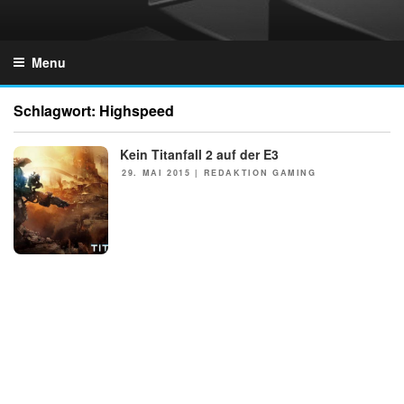
Skip
to
GZONES.DE
content
Menu
Schlagwort:
Highspeed
Kein Titanfall 2 auf der E3
NEWS
POSTED
29. MAI 2015
|
REDAKTION GAMING
ON