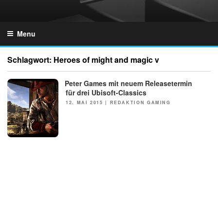
Skip
to
GZONES.DE
content
Menu
Schlagwort:
Heroes of might and magic v
Peter Games mit neuem Releasetermin
NEWS
für drei Ubisoft-Classics
POSTED
12. MAI 2015
|
REDAKTION GAMING
ON