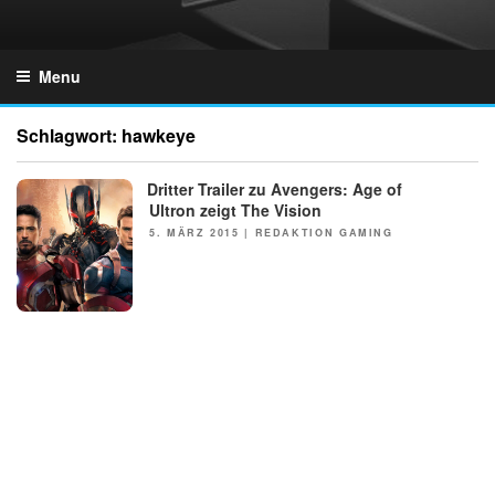
Skip
to
GZONES.DE
content
Menu
Schlagwort:
hawkeye
Dritter Trailer zu Avengers: Age of
NEWS
Ultron zeigt The Vision
POSTED
5. MÄRZ 2015
|
REDAKTION GAMING
ON