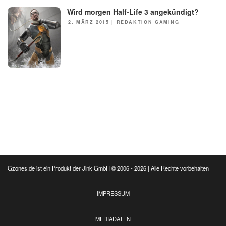
Wird morgen Half-Life 3 angekündigt?
NEWS
POSTED
2. MÄRZ 2015
|
REDAKTION GAMING
ON
Gzones.de ist ein Produkt der Jink GmbH © 2006 - 2026 | Alle Rechte vorbehalten
IMPRESSUM
MEDIADATEN