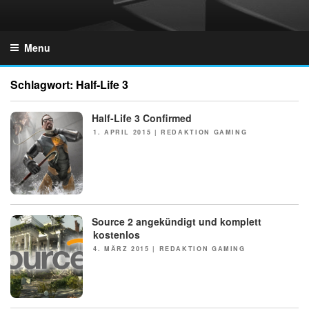
Skip
to
GZONES.DE
content
Menu
Schlagwort:
Half-Life 3
Half-Life 3 Confirmed
NEWS
POSTED
1. APRIL 2015
|
REDAKTION GAMING
ON
Source 2 angekündigt und komplett
NEWS
kostenlos
POSTED
4. MÄRZ 2015
|
REDAKTION GAMING
ON