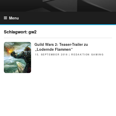
Skip
to
GZONES.DE
content
Menu
Schlagwort:
gw2
Guild Wars 2: Teaser-Trailer zu
NEWS
„Lodernde Flammen“
POSTED
15. SEPTEMBER 2016
|
REDAKTION GAMING
ON