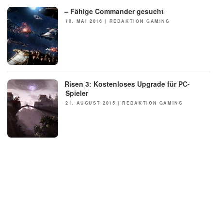
– Fähige Commander gesucht
POSTED
10. MAI 2016
|
REDAKTION GAMING
ON
Risen 3: Kostenloses Upgrade für PC-
NEWS
Spieler
POSTED
21. AUGUST 2015
|
REDAKTION GAMING
ON