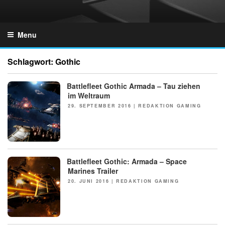
Skip
to
GZONES.DE
content
Menu
Schlagwort:
Gothic
Battlefleet Gothic Armada – Tau ziehen
NEWS
im Weltraum
POSTED
29. SEPTEMBER 2016
|
REDAKTION GAMING
ON
Battlefleet Gothic: Armada – Space
NEWS
Marines Trailer
POSTED
20. JUNI 2016
|
REDAKTION GAMING
ON