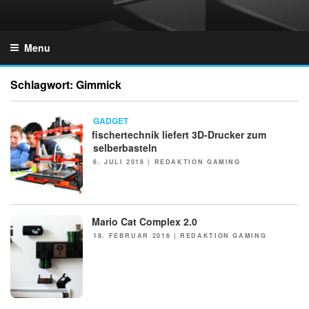
Skip
to
GZONES.DE
content
Menu
Schlagwort:
Gimmick
NEWS
GADGET
fischertechnik liefert 3D-Drucker zum
selberbasteln
POSTED
6. JULI 2016
|
REDAKTION GAMING
ON
Mario Cat Complex 2.0
NEWS
POSTED
18. FEBRUAR 2016
|
REDAKTION GAMING
ON