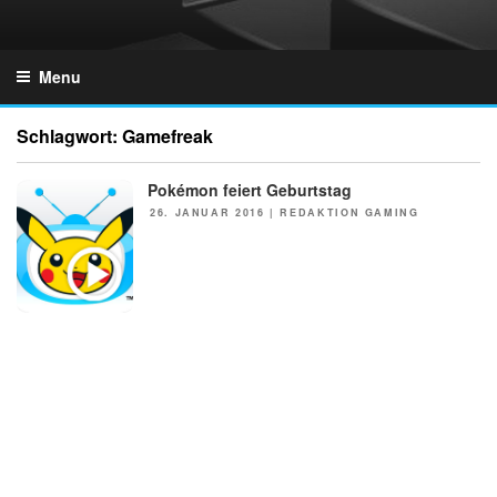
Skip
to
GZONES.DE
content
Menu
Schlagwort:
Gamefreak
Pokémon feiert Geburtstag
NEWS
POSTED
26. JANUAR 2016
|
REDAKTION GAMING
ON