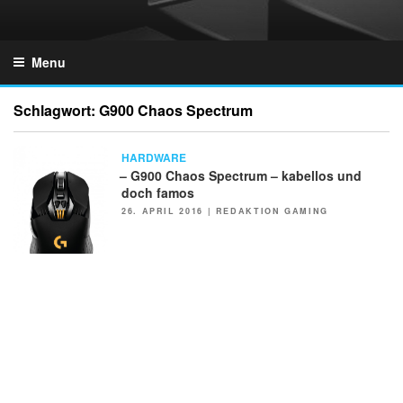
Skip
to
GZONES.DE
content
Menu
Schlagwort:
G900 Chaos Spectrum
HARDWARE
– G900 Chaos Spectrum – kabellos und
doch famos
POSTED
26. APRIL 2016
|
REDAKTION GAMING
ON