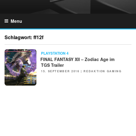
Skip
to
GZONES.DE
content
Menu
Schlagwort:
ff12f
NEWS
PLAYSTATION 4
FINAL FANTASY XII – Zodiac Age im
TGS Trailer
POSTED
15. SEPTEMBER 2016
|
REDAKTION GAMING
ON