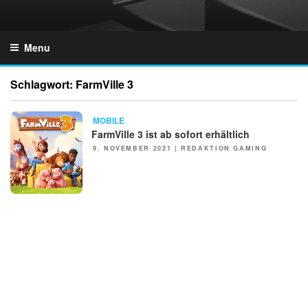
Skip
to
GZONES.DE
content
Menu
Schlagwort:
FarmVille 3
MOBILE
FarmVille 3 ist ab sofort erhältlich
POSTED
9. NOVEMBER 2021
|
REDAKTION GAMING
ON