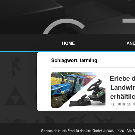
Skip
to
content
GZONES.DE
HOME
AND
Schlagwort:
farming
NEWS
Erlebe d
Landwir
erhältli
POSTED
12. JUNI 201
ON
Gzones.de ist ein Produkt der Jink GmbH © 2006 - 2026 | Alle 