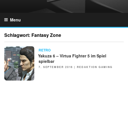
Skip
to
GZONES.DE
content
Menu
Schlagwort:
Fantasy Zone
NEWS
RETRO
Yakuza 6 – Virtua Fighter 5 im Spiel
spielbar
POSTED
7. SEPTEMBER 2016
|
REDAKTION GAMING
ON