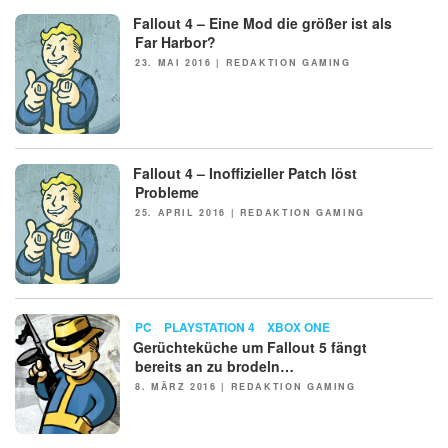
Fallout 4 – Eine Mod die größer ist als
NEWS
Far Harbor?
POSTED
23. MAI 2016
|
REDAKTION GAMING
ON
Fallout 4 – Inoffizieller Patch löst
NEWS
Probleme
POSTED
25. APRIL 2016
|
REDAKTION GAMING
ON
NEWS
PC
PLAYSTATION 4
XBOX ONE
Gerüchteküche um Fallout 5 fängt
bereits an zu brodeln…
POSTED
8. MÄRZ 2016
|
REDAKTION GAMING
ON