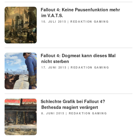
Fallout 4: Keine Pausenfunktion mehr
NEWS
im V.A.T.S.
POSTED
10. JULI 2015
|
REDAKTION GAMING
ON
Fallout 4: Dogmeat kann dieses Mal
NEWS
nicht sterben
POSTED
17. JUNI 2015
|
REDAKTION GAMING
ON
Schlechte Grafik bei Fallout 4?
NEWS
Bethesda reagiert verärgert
POSTED
8. JUNI 2015
|
REDAKTION GAMING
ON