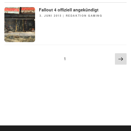
Fallout 4 offiziell angekündigt
NEWS
POSTED
3. JUNI 2015
|
REDAKTION GAMING
ON
Seitennummerierung
Nex
Page
1
der
pag
Beiträge