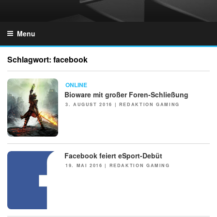
Skip
to
GZONES.DE
content
Menu
Schlagwort:
facebook
NEWS
ONLINE
Bioware mit großer Foren-Schließung
POSTED
3. AUGUST 2016
|
REDAKTION GAMING
ON
Facebook feiert eSport-Debüt
NEWS
POSTED
19. MAI 2016
|
REDAKTION GAMING
ON