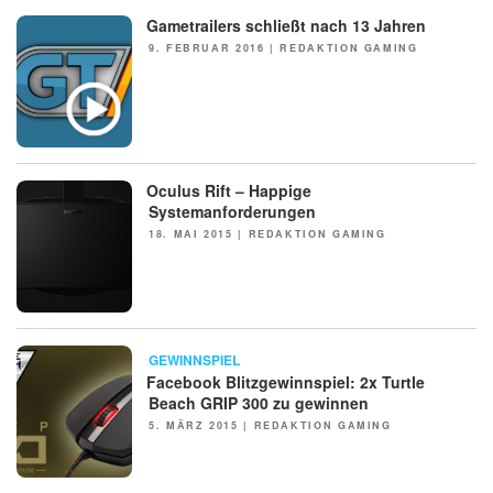
Gametrailers schließt nach 13 Jahren
NEWS
POSTED
9. FEBRUAR 2016
|
REDAKTION GAMING
ON
Oculus Rift – Happige
NEWS
Systemanforderungen
POSTED
18. MAI 2015
|
REDAKTION GAMING
ON
GEWINNSPIEL
Facebook Blitzgewinnspiel: 2x Turtle
Beach GRIP 300 zu gewinnen
POSTED
5. MÄRZ 2015
|
REDAKTION GAMING
ON