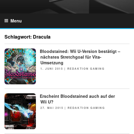
Skip
to
GZONES.DE
content
Menu
Schlagwort:
Dracula
Bloodstained: Wii U-Version bestätigt –
NEWS
nächstes Stretchgoal für Vita-
Umsetzung
POSTED
1. JUNI 2015
|
REDAKTION GAMING
ON
Erscheint Bloodstained auch auf der
NEWS
Wii U?
POSTED
27. MAI 2015
|
REDAKTION GAMING
ON