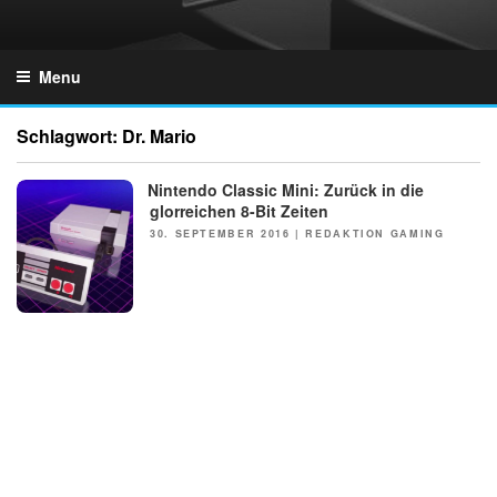
Skip
to
GZONES.DE
content
Menu
Schlagwort:
Dr. Mario
Nintendo Classic Mini: Zurück in die
NEWS
glorreichen 8-Bit Zeiten
POSTED
30. SEPTEMBER 2016
|
REDAKTION GAMING
ON