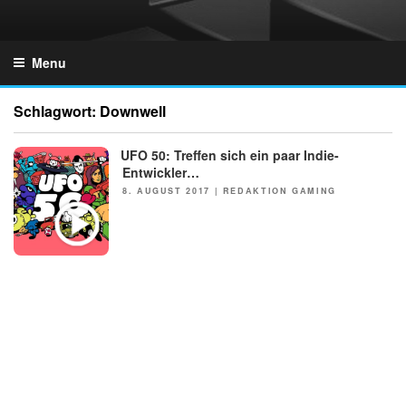
Skip
to
GZONES.DE
content
Menu
Schlagwort:
Downwell
UFO 50: Treffen sich ein paar Indie-
NEWS
Entwickler…
POSTED
8. AUGUST 2017
|
REDAKTION GAMING
ON