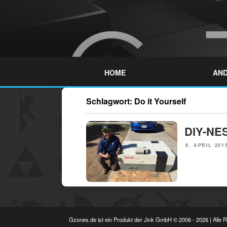
Skip
to
content
GZONES.DE
HOME
AND
Schlagwort:
Do it Yourself
NEWS
DIY-NES
POSTED
8. APRIL 201
ON
Gzones.de ist ein Produkt der Jink GmbH © 2006 - 2026 | Alle 