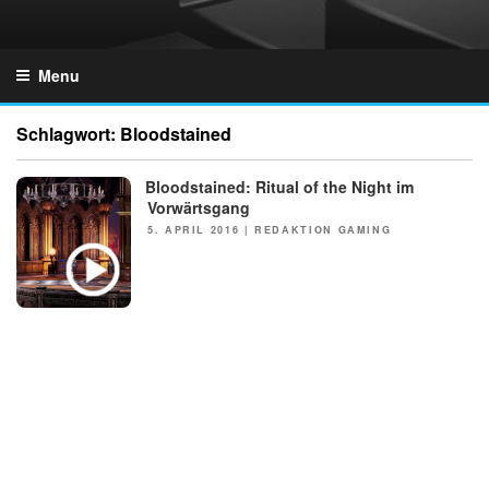
Skip
to
GZONES.DE
content
Menu
Schlagwort:
Bloodstained
Bloodstained: Ritual of the Night im
NEWS
Vorwärtsgang
POSTED
5. APRIL 2016
|
REDAKTION GAMING
ON