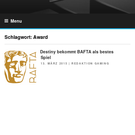
Skip
to
GZONES.DE
content
Menu
Schlagwort:
Award
Destiny bekommt BAFTA als bestes
NEWS
Spiel
POSTED
13. MÄRZ 2015
|
REDAKTION GAMING
ON