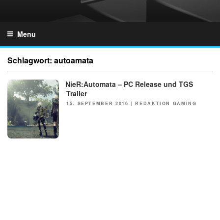
Skip
to
GZONES.DE
content
Menu
Schlagwort:
autoamata
NieR:Automata – PC Release und TGS
NEWS
Trailer
POSTED
15. SEPTEMBER 2016
|
REDAKTION GAMING
ON