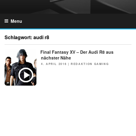
Skip
to
GZONES.DE
content
Menu
Schlagwort:
audi r8
Final Fantasy XV – Der Audi R8 aus
NEWS
nächster Nähe
POSTED
4. APRIL 2016
|
REDAKTION GAMING
ON