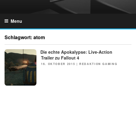
Skip
to
GZONES.DE
content
Menu
Schlagwort:
atom
Die echte Apokalypse: Live-Action
NEWS
Trailer zu Fallout 4
POSTED
16. OKTOBER 2015
|
REDAKTION GAMING
ON