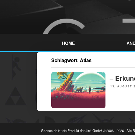
Skip
to
content
GZONES.DE
HOME
AND
Schlagwort:
Atlas
– Erkun
POSTED
13. AUGUST 
ON
Gzones.de ist ein Produkt der Jink GmbH © 2006 - 2026 | Alle 