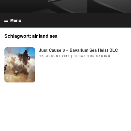
Skip
to
GZONES.DE
content
Menu
Schlagwort:
air land sea
Just Cause 3 – Bavarium Sea Heist DLC
NEWS
POSTED
12. AUGUST 2016
|
REDAKTION GAMING
ON