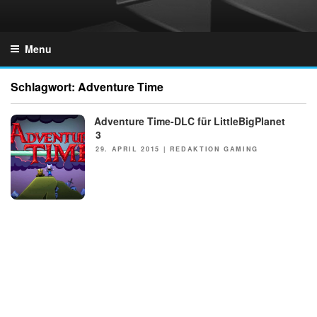
Skip
to
GZONES.DE
content
Menu
Schlagwort:
Adventure Time
Adventure Time-DLC für LittleBigPlanet
NEWS
3
POSTED
29. APRIL 2015
|
REDAKTION GAMING
ON