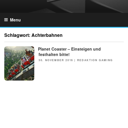
Skip
to
GZONES.DE
content
Menu
Schlagwort:
Achterbahnen
Planet Coaster – Einsteigen und
festhalten bitte!
POSTED
30. NOVEMBER 2016
|
REDAKTION GAMING
ON