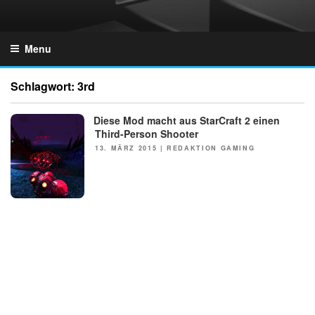
Skip
to
GZONES.DE
content
Menu
Schlagwort:
3rd
Diese Mod macht aus StarCraft 2 einen
NEWS
Third-Person Shooter
POSTED
13. MÄRZ 2015
|
REDAKTION GAMING
ON